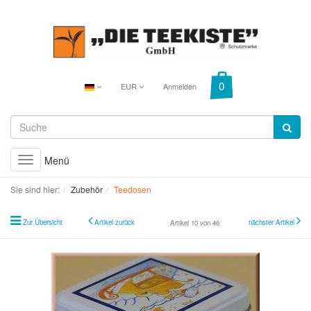
EUR
Anmelden
Menü
Toggle
navigation
Sie sind hier:
Zubehör
Teedosen
Zur Übersicht
Artikel zurück
nächster Artikel
Artikel 10 von 46