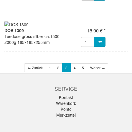
18,00 € *
DOS 1309
Teedose gross silber ca.1500-
2000g 165x165x255mm
← Zurück
1
2
3
4
5
Weiter →
SERVICE
Kontakt
Warenkorb
Konto
Merkzettel