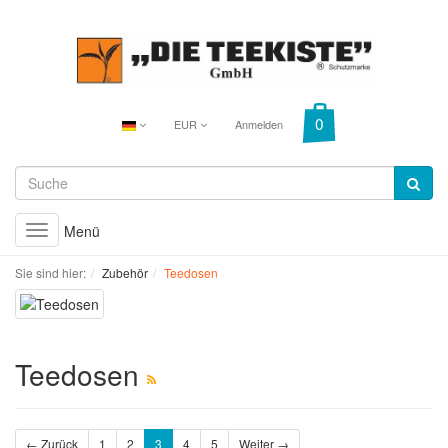
EUR
Anmelden
Menü
Toggle
navigation
Sie sind hier:
Zubehör
Teedosen
Teedosen
← Zurück
1
2
3
4
5
Weiter →