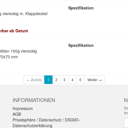
Spezifikation
g viereckig m. Klappdeckel
ferbar ab Datum
Spezifikation
litten 100g viereckig
x70x70 mm
← Zurück
1
2
3
4
5
Weiter →
INFORMATIONEN
N
Impressum
Di
Ih
AGB
Privatsphäre / Datenschutz / DSGVO-
Ne
Datenschutzerklärung