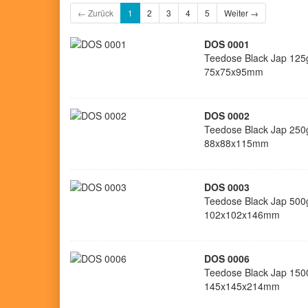
← Zurück
1
2
3
4
5
Weiter →
DOS 0001
Teedose Black Jap 125g
75x75x95mm
DOS 0002
Teedose Black Jap 250g
88x88x115mm
DOS 0003
Teedose Black Jap 500g
102x102x146mm
DOS 0006
Teedose Black Jap 1500
145x145x214mm