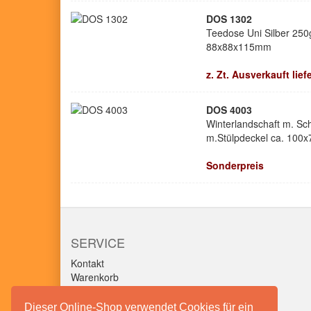
DOS 1302
Teedose Uni Silber 250
88x88x115mm
z. Zt. Ausverkauft lie
DOS 4003
Winterlandschaft m. Sch
m.Stülpdeckel ca. 100
Sonderpreis
SERVICE
Kontakt
Warenkorb
Konto
Merkzettel
Dieser Online-Shop verwendet Cookies für ein