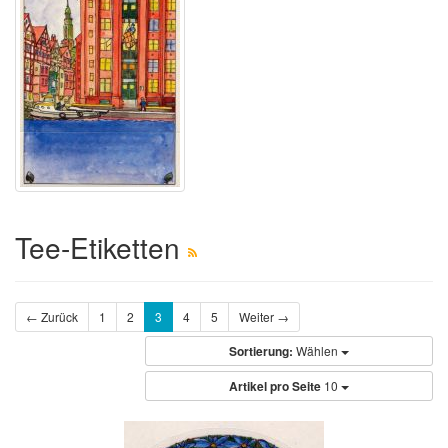
Tee-Etiketten
← Zurück
1
2
3
4
5
Weiter →
Sortierung:
Wählen
Artikel pro Seite
10