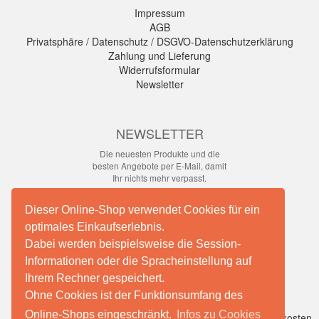
Impressum
AGB
Privatsphäre / Datenschutz / DSGVO-Datenschutzerklärung
Zahlung und Lieferung
Widerrufsformular
Newsletter
NEWSLETTER
Die neuesten Produkte und die
besten Angebote per E-Mail, damit
Ihr nichts mehr verpasst.
Newsletter
Dieser Online-Shop verwendet Cookies für ein
optimales Einkaufserlebnis.
Abonnieren
Dabei werden beispielsweise die Session-
Informationen oder die Spracheinstellung auf
Ihrem Rechner gespeichert.
Facebook
Ohne Cookies ist der Funktionsumfang des
Online-Shops eingeschränkt.
Infos zu Cookies
*
inkl. MwSt., zzgl.
Versandkosten