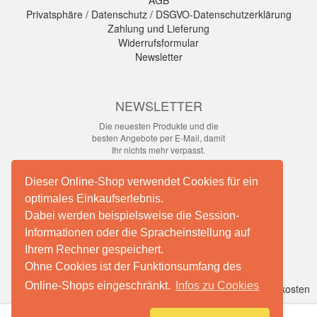
AGB
Privatsphäre / Datenschutz / DSGVO-Datenschutzerklärung
Zahlung und Lieferung
Widerrufsformular
Newsletter
NEWSLETTER
Die neuesten Produkte und die
besten Angebote per E-Mail, damit
Ihr nichts mehr verpasst.
Newsletter
Dieser Online-Shop verwendet Cookies für ein
optimales Einkaufserlebnis.
Abonnieren
Dabei werden beispielsweise die Session-
Informationen oder die Spracheinstellung auf
Ihrem Rechner gespeichert.
Facebook
Ohne Cookies ist der Funktionsumfang des
Online-Shops eingeschränkt.
Infos zu Cookies
*
inkl. MwSt., zzgl.
Versandkosten