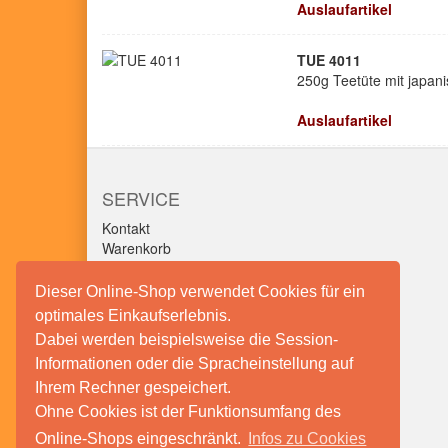
Auslaufartikel
TUE 4011
250g Teetüte mit japa
Auslaufartikel
SERVICE
Kontakt
Warenkorb
Konto
Merkzettel
Dieser Online-Shop verwendet Cookies für ein
optimales Einkaufserlebnis.
Dabei werden beispielsweise die Session-
Informationen oder die Spracheinstellung auf
Ihrem Rechner gespeichert.
Ohne Cookies ist der Funktionsumfang des
Online-Shops eingeschränkt.
Infos zu Cookies