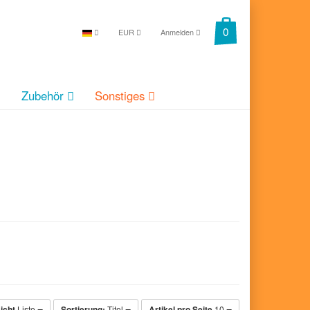
EUR
Anmelden
Zubehör
Sonstiges
icht
Liste
Sortierung:
Titel
Artikel pro Seite
10