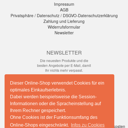
Impressum
AGB
Privatsphäre / Datenschutz / DSGVO-Datenschutzerklärung
Zahlung und Lieferung
Widerrufsformular
Newsletter
NEWSLETTER
Die neuesten Produkte und die
besten Angebote per E-Mail, damit
Ihr nichts mehr verpasst.
Newsletter
Dieser Online-Shop verwendet Cookies für ein
optimales Einkaufserlebnis.
Abonnieren
Dabei werden beispielsweise die Session-
Informationen oder die Spracheinstellung auf
Ihrem Rechner gespeichert.
Facebook
Ohne Cookies ist der Funktionsumfang des
Online-Shops eingeschränkt.
Infos zu Cookies
*
inkl. MwSt., zzgl.
Versandkosten