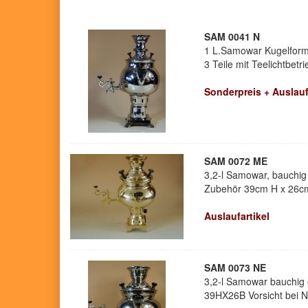
SAM 0041 N
1 L.Samowar Kugelfor
3 Teile mit Teelichtbetri
Sonderpreis + Auslauf
SAM 0072 ME
3,2-l Samowar, bauchig
Zubehör 39cm H x 26c
Auslaufartikel
SAM 0073 NE
3,2-l Samowar bauchig o
39HX26B Vorsicht bei Ni