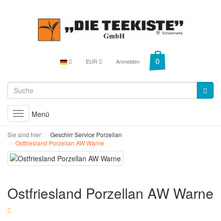
EUR
Anmelden
Menü
Toggle
navigation
Sie sind hier:
Geschirr Service Porzellan
Ostfriesland Porzellan AW Warne
Ostfriesland Porzellan AW Warne