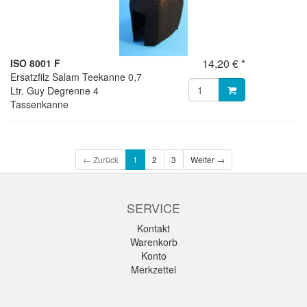
14,20 € *
ISO 8001 F
Ersatzfilz Salam Teekanne 0,7
Ltr. Guy Degrenne 4
Tassenkanne
← Zurück
1
2
3
Weiter →
SERVICE
Kontakt
Warenkorb
Konto
Merkzettel