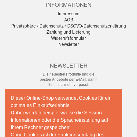
INFORMATIONEN
Impressum
AGB
Privatsphäre / Datenschutz / DSGVO-Datenschutzerklärung
Zahlung und Lieferung
Widerrufsformular
Newsletter
NEWSLETTER
Die neuesten Produkte und die
besten Angebote per E-Mail, damit
Ihr nichts mehr verpasst.
Newsletter
Dieser Online-Shop verwendet Cookies für ein
optimales Einkaufserlebnis.
Abonnieren
Dabei werden beispielsweise die Session-
Informationen oder die Spracheinstellung auf
Ihrem Rechner gespeichert.
Facebook
Ohne Cookies ist der Funktionsumfang des