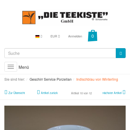
EUR
Anmelden
Menü
Toggle
navigation
Sie sind hier:
Geschirr Service Porzellan
Indischblau von Winterling
Zur Übersicht
Artikel zurück
nächster Artikel
Artikel 10 von 12