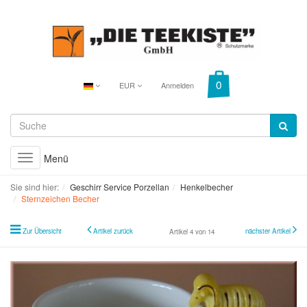
EUR
Anmelden
Menü
Toggle
navigation
Sie sind hier:
Geschirr Service Porzellan
Henkelbecher
Sternzeichen Becher
Zur Übersicht
Artikel zurück
nächster Artikel
Artikel 4 von 14