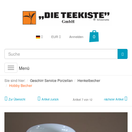
EUR
Anmelden
Menü
Toggle
navigation
Sie sind hier:
Geschirr Service Porzellan
Henkelbecher
Hobby Becher
Zur Übersicht
Artikel zurück
nächster Artikel
Artikel 7 von 12