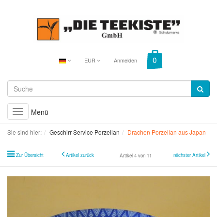
EUR
Anmelden
Menü
Toggle
navigation
Sie sind hier:
Geschirr Service Porzellan
Drachen Porzellan aus Japan
Zur Übersicht
Artikel zurück
nächster Artikel
Artikel 4 von 11