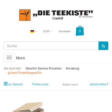
EUR
Anmelden
Menü
Toggle
navigation
Sie sind hier:
Geschirr Service Porzellan
Annaburg
grünes Porzellangeschirr
Zur Übersicht
Artikel zurück
nächster Artikel
Artikel 5 von 9