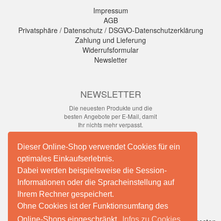
Impressum
AGB
Privatsphäre / Datenschutz / DSGVO-Datenschutzerklärung
Zahlung und Lieferung
Widerrufsformular
Newsletter
NEWSLETTER
Die neuesten Produkte und die
besten Angebote per E-Mail, damit
Ihr nichts mehr verpasst.
Newsletter
Dieser Online-Shop verwendet Cookies für ein
optimales Einkaufserlebnis.
Abonnieren
Dabei werden beispielsweise die Session-
Informationen oder die Spracheinstellung auf
Ihrem Rechner gespeichert.
Facebook
Ohne Cookies ist der Funktionsumfang des
Online-Shops eingeschränkt.
Infos zu Cookies